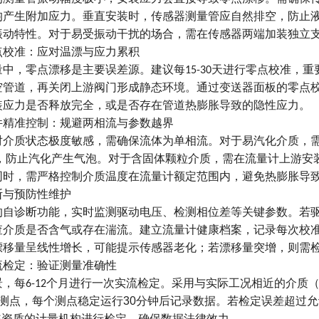
均产生附加应力。垂直安装时，传感器测量管应自然排空，防止
振动特性。对于易受振动干扰的场合，需在传感器两端加装独立
点校准：应对温漂与应力累积
量中，零点漂移是主要误差源。建议每
天进行零点校准，重
15-30
空管道，再关闭上游阀门形成静态环境。通过变送器面板的零点
装应力是否释放
完全
，或是否存在管道热膨胀导致的隐性应力。
件精准控制：规避两相流与参数越界
对介质状态极度敏感，需确保流体为单相流。对于易汽化介质，
，防止汽化产生气泡。对于含固体颗粒介质，需在流量计上游安
同时，需严格控制介质温度在流量计额定范围内，避免热膨胀导
断与预防性维护
的自诊断功能，实时监测驱动电压、检测相位差等关键参数。若
查介质是否含气或存在湍流。建立流量计健康档案，记录每次校
漂移量呈线性增长，可能提示传感器老化；若漂移量突增，则需
流检定：验证测量准确性
景，每
个月进行一次实流检定。采用与实际工况相近的介质
6-12
测点，每个测点稳定运行
30
分钟后记录数据。若检定误差超过允
S
资质的计量机构进行检定，确保数据法律效力。