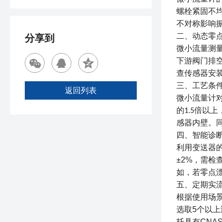
螺栓紧固不
不对称影响
二、动态零
分享到
微小流量测
下游阀门排
查传感器安
三、工艺条
返回列表
微小流量计
的
倍以上
1.5
感器内壁。
四、智能诊
利用变送器
±2%
，需检
如，若零点
五、定期实
根据使用场
选取
5
个以上
托具有
CNA