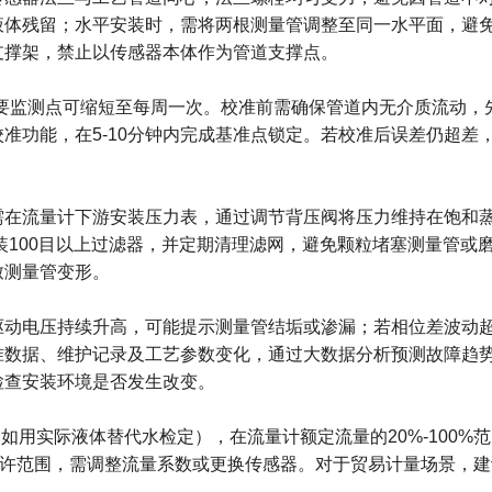
液体残留；水平安装时，需将两根测量管调整至同一水平面，避
支撑架，禁止以传感器本体作为管道支撑点。
要监测点可缩短至每周一次。校准前需确保管道内无介质流动，
校准功能，在
5-10
分钟内完成基准点锁定。若校准后误差仍超差
需在流量计下游安装压力表，通过调节背压阀将压力维持在饱和
装
100
目以上过滤器，并定期清理滤网，避免颗粒堵塞测量管或
致测量管变形。
驱动电压持续升高，可能提示测量管结垢或渗漏；若相位差波动
准数据、维护记录及工艺参数变化，通过大数据分析预测故障趋
检查安装环境是否发生改变。
（如用实际液体替代水检定），在流量计额定流量的
20%-100%
范
许范围，需调整流量系数或更换传感器。对于贸易计量场景，建