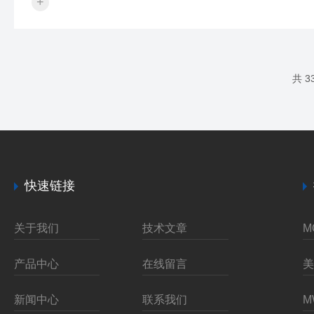
+
程的稳定性和一致性。数字式质量流量控制器的工作原
理：1.质量流量测量：MFC通常采用热式流量测量原
理。通过一根加热的传感器，将流过的气体或液体加
热，传感器周围的温度变化与流体的流动速度成正比。
流体的流速越快，加热量的散失就越快，从而可以通过
共 3
热量损失来推算出流体的质量流量。2.流量控制：在测量
出流量后，数字式MFC内部的微处理器将实时计...
快速链接
关于我们
技术文章
产品中心
在线留言
新闻中心
联系我们