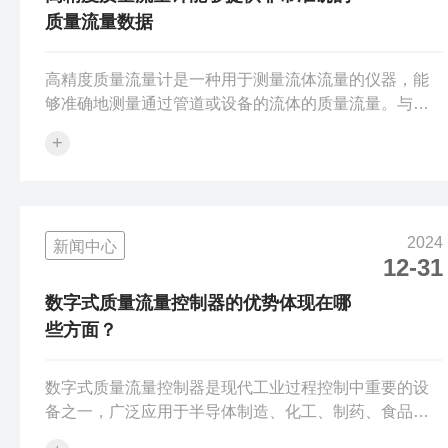
质量流量数据
高精度质量流量计是一种用于测量流体流量的仪器，能
够准确地测量通过管道或设备的流体的质量流量。与传
统的体积流量计不同，质量流量计能够直接测量流体的
+
质量流量，而无需对流体的密度、温度或压力进行补
偿，这使其在许多高要求的工业应用中具有不可替代的
优势。广泛应用于石油化工、天然气、食品饮料、制
药、电力、环境监测等领域，尤其是在需要高精度计量
2024
新闻中心
和流量控制的场合。高精度质量流量计的特点：1.高精
12-31
度：通过精密的传感器和测量技术，能够提供非常准确
的质量流量数据。其误差通常可以控制在0.1%以内，...
数字式质量流量控制器的优势体现在哪
些方面？
数字式质量流量控制器是现代工业过程控制中重要的设
备之一，广泛应用于半导体制造、化工、制药、食品饮
料等行业。能够精确控制流体的质量流量，确保生产过