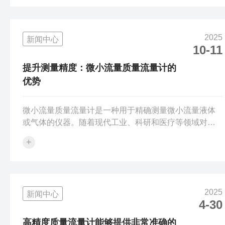
流量流量计的核心定位与适用场景：1.行业工艺适配：专
门匹配半导体制造核心工序的微小流量监测需求，覆盖
晶圆制造的化学气相沉积（CVD）、干法刻蚀、离子注
2025
新闻中心
入、清洗等环节的特气、载气流量管控，同时适配光
10-11
伏、MEMS制造等泛半导体领域的高纯介质输送监测需
求。2.被测介质覆盖：可适配半导体行业常用...
提升测量精度：微小流量质量流量计的
优势
微小流量质量流量计是一种用于精确测量微小流量液体
或气体的仪器。随着现代工业、科研和医疗等领域对流
量测量精度和响应速度的要求不断提高，微小流量测量
+
技术逐渐成为关键技术之一。科里奥利型流量计利用流
体流动产生的科里奥利力来测量质量流量。其核心部件
为振动管，流体在管内流动时会产生扭曲，扭曲的幅度
与流体的质量流量成正比。该类型流量计具有以下特
2025
新闻中心
点：1.高精度：可达到±0.1%~±0.2%的测量精度。2.宽测
4-30
量范围：适用于低至微升每分钟的流量测量。3.不受流体
性...
高精度质量流量计能够提供非常准确的