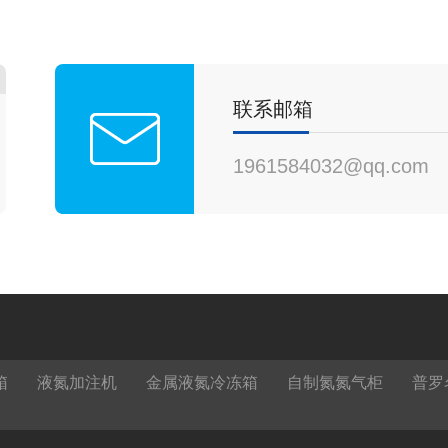
差。
联系邮箱
1961584032@qq.com
箱
液氮加注机
金属液氮冷冻箱
自制氮氮气柜
普罗