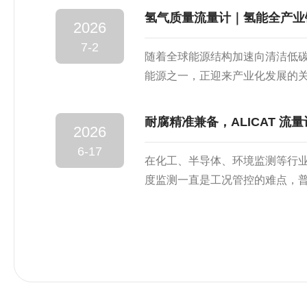
采用AlicatASCIl或Modbu
氢气质量流量计｜氢能全产业
2026
据交互，实现实时监测和精确控
7-2
会遇到设备无法建立通讯的情况。
随着全球能源结构加速向清洁低
MFC出故障了?"实际上，根据
能源之一，正迎来产业化发展的
备本身...
中游的储氢运氢，到下游的燃料
链的每一个环节都对氢气流量测
耐腐精准兼备，ALICAT 流
2026
——这一直接测量气体质量流量
6-17
能产业的核心计量设备。一、氢气
在化工、半导体、环境监测等行
有密度小、易泄漏、易扩散、易
度监测一直是工况管控的难点，
测量设备的安全性、精度和可靠性
现数据偏差、响应滞后等问题。美国
计凭借扎实的工艺设计与功能配
设备，凭借多重核心优势适配各
腐蚀性能是这款产品的核心亮点
能密封材质，整体结构规避了易
强腐蚀性气体，从硬件层面保障设