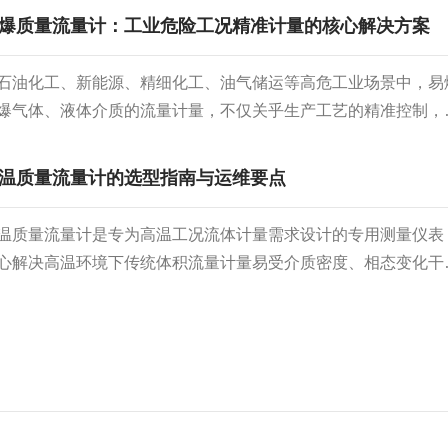
度维护，既能规避数据漂移、测量偏差等问题，也能延长设备使
爆质量流量计：工业危险工况精准计量的核心解决方案
命，充分发挥产品性能优势。设备投用前的基础管控，是守住精
第一道防线。安装阶段需选择平稳、无尘、无强电磁干扰的环境
石油化工、新能源、精细化工、油气储运等高危工业场景中，易
离振动源与高温热源，避免内部精密传感器发生位移或性能异变
爆气体、液体介质的流量计量，不仅关乎生产工艺的精准控制，
路连接要保证密封完好、走向正确，防止气体泄漏影响监测结...
接决定生产线的安全运行等级。普通流量计因防爆性能不足、工
应性差、计量精度不稳定等问题，无法满足高危工况的生产标准
温质量流量计的选型指南与运维要点
爆质量流量计作为专为危险环境研发的精密计量设备，依托成熟
量原理与严苛的防爆工艺，实现了易燃易爆介质质量流量的实时
温质量流量计是专为高温工况流体计量需求设计的专用测量仪表
准、稳定计量，成为现代高危工业自动化控制体系的核心仪表。
心解决高温环境下传统体积流量计量易受介质密度、相态变化干
、核心工作原理目前工业主流防爆质量流量计主要分为科里奥利
痛点，可直接输出不受温度、压力波动影响的质量流量数值，适
..
类高温工艺流体的精准计量需求。针对高温工况的特殊要求，仪
传感元件到封装结构均做了专项优化：传感元件采用耐高温特种
或陶瓷材质，避免高温下的性能漂移；信号处理单元配备隔热散
构，阻隔高温传导的同时保障电子元件的稳定运行；内置多维度
补偿机制，可自动修正高温环境下介质温度变化带来的测量误