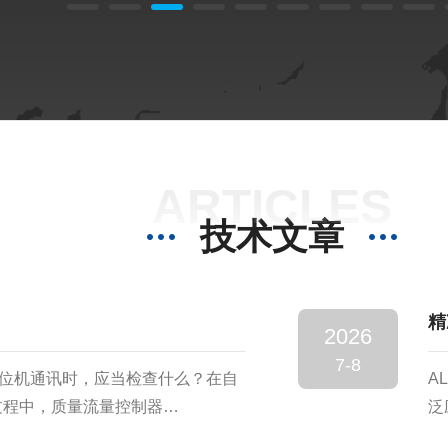
ARTICLES
技术文章
精
2026
7-8
法与上位机通讯时，应当检查什么？在自
A
过程中，质量流量控制器
泛
)通常通过RS-232或RS-485串行接口，
表