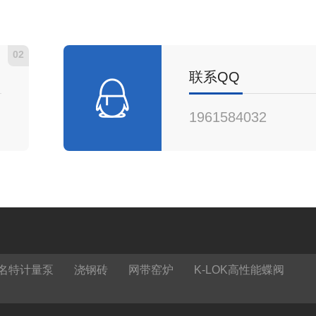
...
02
联系QQ
1961584032
名特计量泵
浇钢砖
网带窑炉
K-LOK高性能蝶阀