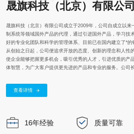
晟旗科技（北京）有限公
晟旗科技（北京）有限公司成立于2009年，公司自成立以
制系统等领域国外产品的代理，通过引进国外产品，学习技
好的专业化团队和科学的管理体系、目前已在国内建立了*的
从创始之日起，公司便追求开放的态度、创新的理念和人性
使企业能够把握更多机会，吸引优秀的人才，引进优质的产
体智慧，为广大客户提供更先进的产品和专业的服务。公司
成、分析仪器等领域产品的开发和研究，为客户提供各种合理
代理的产品有气体/液体质量流量计、质量流量控制器、压力
查看详情
量流量计、微小流量质量流量计、电磁比例阀等。公司产品
光伏、燃料电池、风能、医疗、气体分析、冶金、炼油、造
泛应用，获得用户的广泛好评。晟旗科技公司愿与您一道共
伙伴。晟旗科技（北京）有限公司主要经营：美国ALICAT
16年经验
质量可靠
计、压力计和控制器日本KOFLOC：质量流量计和控制器