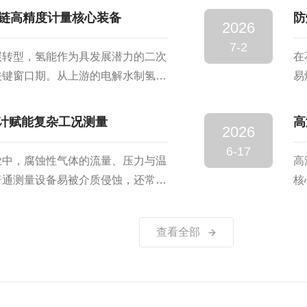
sRTU协议与PLC、工控机或上位机进行数
精
链高精度计量核心装备
防
2026
制。然而，在现场调试过程中，偶尔
寿
7-2
很多用户的第一反应是:"是不是
的
碳转型，氢能作为具发展潜力的二次
在
现场应用经验，大多数通讯异常并非设
远
关键窗口期。从上游的电解水制氢、
易
管
电池汽车与加氢站应用，氢能全产业
直
量提出了严苛要求。氢气质量流量计
适
量计赋能复杂工况测量
高
2026
而非体积流量的精密仪表，已成为氢
防
6-17
计量为何需要“质量流量”？氢气具
测
业中，腐蚀性气体的流量、压力与温
高
燃易爆等特殊物理化学性质，对流量
精
普通测量设备易被介质侵蚀，还常出
核
提出了高要求。传统体积流量计...
一
ALICAT耐腐蚀抗腐蚀质量流量
的
量.
置，成为腐蚀性气体监测场景的优选
各
查看全部
类复杂工业与实验室环境。优秀的耐
从
。设备主体采用优质不锈钢搭配高性
金
被腐蚀的零部件，能够长期接触各类
结
备在恶劣介质环境下稳定运行...
度