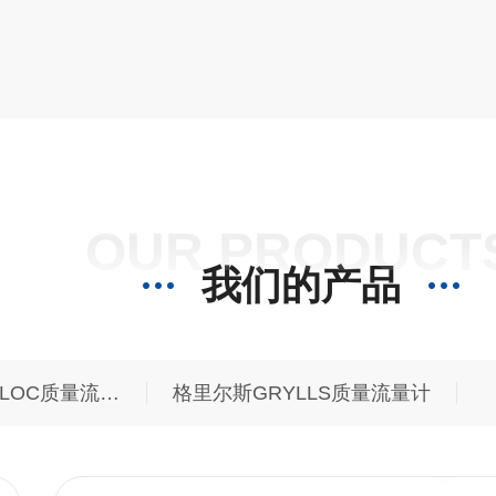
质量流量计/控制器快速响应质量流量计/
控制器、高/低温质量流量计/控制器气液
/气路盘整体解决方案
OUR PRODUCT
我们的产品
OC质量流量计
小岛科赋乐KOFLOC质量流量控制器