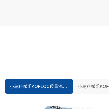
气体发生机中国GRYLLS：热式质量流量计/控制器、高精度
控制器、科里奥利质量流量计/控制器绝压/表压/压差压力计/
两用高压、高温、低温、高精度质量流量计特气高洁净管阀件
艾里卡特ALICAT质量流量计
小岛科赋乐KOFL