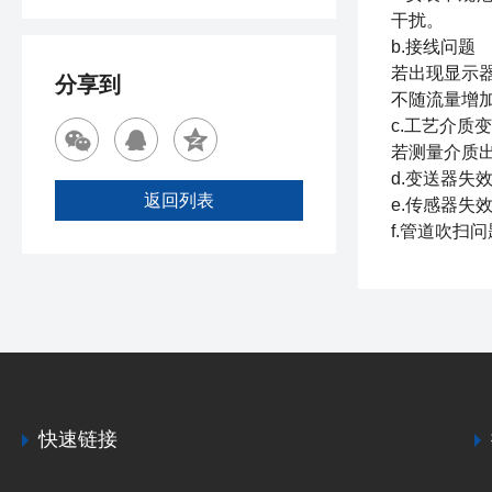
干扰。
b.接线问题
若出现显示
分享到
不随流量增
c.工艺介质
若测量介质
d.变送器失
返回列表
e.传感器失
f.管道吹扫
快速链接