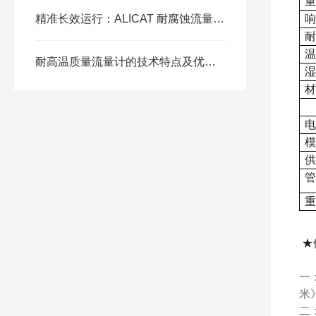
重
精准长效运行：ALICAT 耐腐蚀流量计精度维护全方案
响
耐
温
耐高温质量流量计的技术特点及优势体现
湿
材
电
模
供
管
重
★
一
米
二