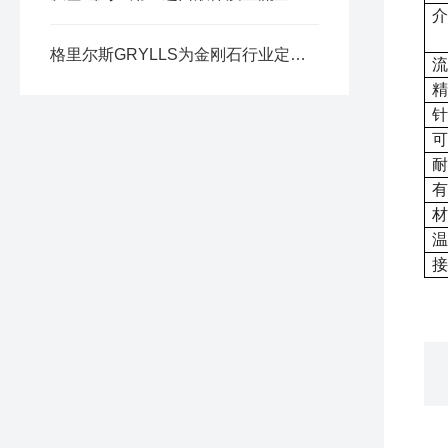
介
格里尔斯GRYLLS为金刚石行业定制气路盘
流
精
针
可
耐
有
材
温
接