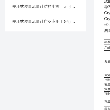
成
差压式质量流量计结构牢靠、无可动部件，维修方便
导
G
G
差压式质量流量计广泛应用于各行业领域
±
测
标准
产
质
重
控
密度
温度
可
粘
零