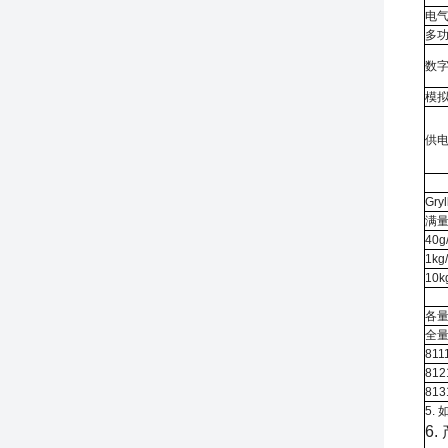
电
多
数
模
供
Gr
满
40g
1kg
10k
各量
全
811
812
813
5.
6