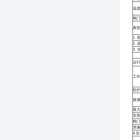
温度
阀
典
1.
2.
3.
运
工
防
接
最大
安装
阀
泄
4.