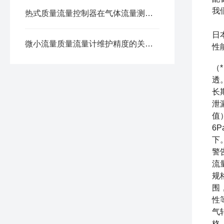
我
热式质量流量控制器在气体流量测量中的应用
日
微小流量质量流量计维护精度的关键方法
性
（
透
长
泄
值）
6P
下
警
流
规
围
性
气
格