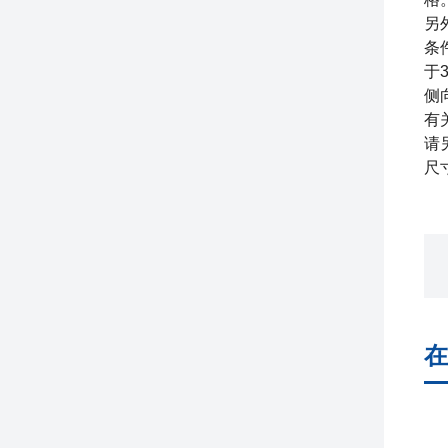
另
条
于3
侧
有
请
尺
在