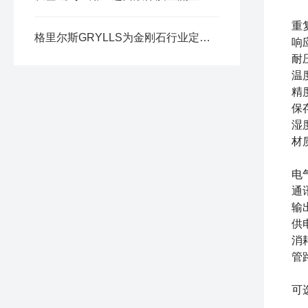
重
格里尔斯GRYLLS为金刚石行业定制气路盘
响
耐
温
精
保
湿
材
电
通
输
供
消
管
可