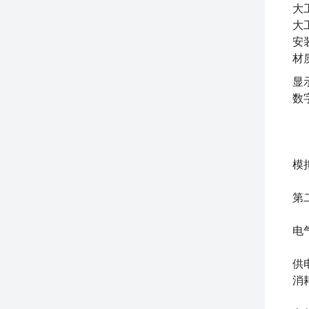
大
大
安
材
显
数
模
第
电
供
消