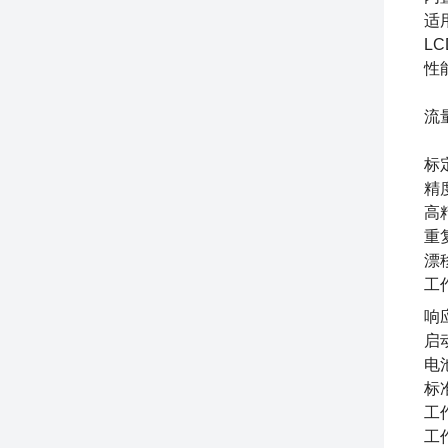
适
LC
性
流
标
精
高
重
漂
工
响
启
电
标
工
工