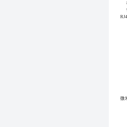
R
使
一
微
二
三
四
五