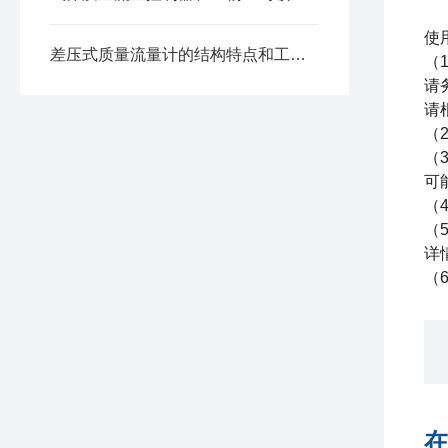
使
差压式质量流量计的结构特点和工作方式
（
请
请
（
（
可
（
（
详
（
在