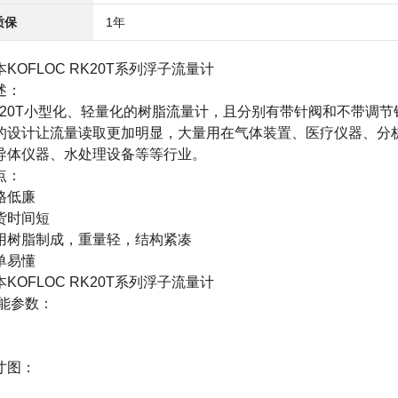
质保
1年
本KOFLOC RK20T系列浮子流量计
述：
K20T小型化、轻量化的树脂流量计，且分别有带针阀和不带调节
的设计让流量读取更加明显，大量用在气体装置、医疗仪器、分
导体仪器、水处理设备等等行业。
点：
格低廉
货时间短
用树脂制成，重量轻，结构紧凑
单易懂
本KOFLOC RK20T系列浮子流量计
能参数：
寸图：