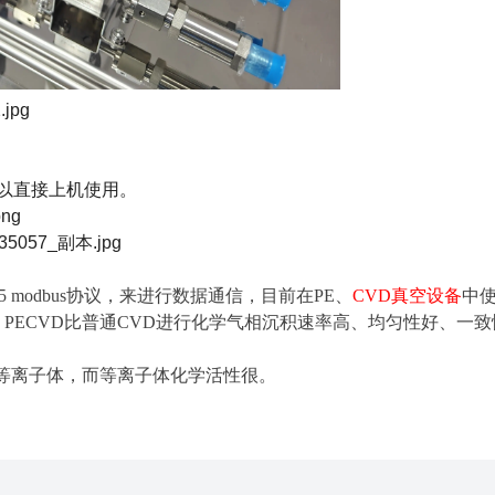
以直接上机使用。
485 modbus协议，来进行数据通信，目前在PE、
CVD真空设备
中
ECVD比普通CVD进行化学气相沉积速率高、均匀性好、一致
成等离子体，而等离子体化学活性很。