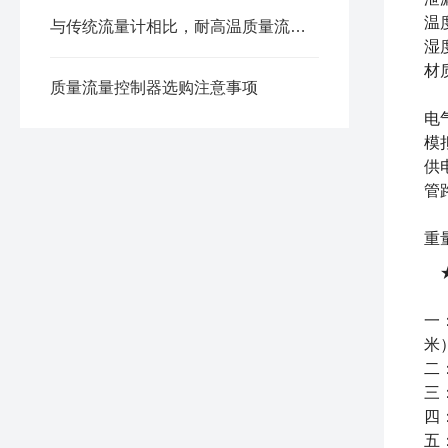
温
与传统流量计相比，耐高温质量流量计有哪些优势？
湿
材
质量流量控制器选购注意事项
电
模
供
管
重
★
一
米
二
三
四
五